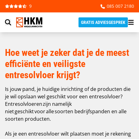
ENTRESOLVLOER
Ga naar de inhoud
9
085 007 2180
Totaal Ontzorgt | 15 Jaar Garantie | Scherpe
Prijs | Nieuw en Gebruikt
GRATIS ADVIESGESPREK
Hoe weet je zeker dat je de meest
efficiënte en veiligste
entresolvloer krijgt?
Is jouw pand, je huidige inrichting of de producten die
je wil opslaan wel geschikt voor een entresolvloer?
Entresolvloeren zijn namelijk
niet geschikt voor alle soorten bedrijfspanden en alle
soorten producten.
Als je een entresolvloer wilt plaatsen moet je rekening