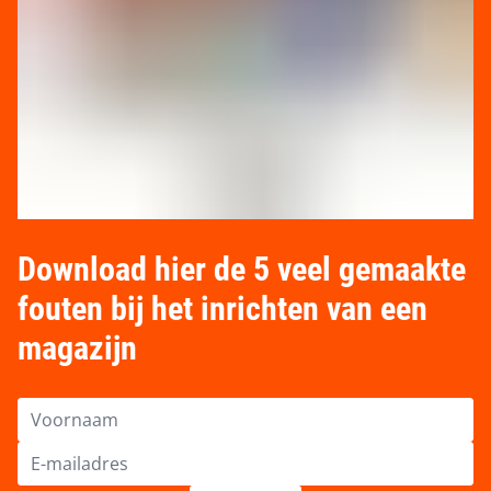
Download hier de 5 veel gemaakte
fouten bij het inrichten van een
magazijn