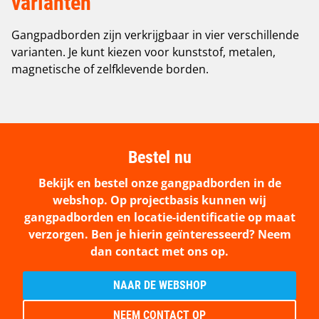
varianten
Gangpadborden zijn verkrijgbaar in vier verschillende
varianten. Je kunt kiezen voor kunststof, metalen,
magnetische of zelfklevende borden.
Bestel nu
Bekijk en bestel onze gangpadborden in de
webshop. Op projectbasis kunnen wij
gangpadborden en locatie-identificatie op maat
verzorgen. Ben je hierin geïnteresseerd? Neem
dan contact met ons op.
NAAR DE WEBSHOP
NEEM CONTACT OP