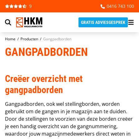
Ga naar de inhoud
9
0416 743 100
GRATIS ADVIESGESPREK
Home
/
Producten
/
Gangpadborden
GANGPADBORDEN
Creëer overzicht met
gangpadborden
Gangpadborden, ook wel stellingborden, worden
gebruikt om de gangen in je magazijn aan te duiden.
Door de stellingen te voorzien van deze borden creëer
je een handig overzicht van de gangnummering,
waardoor jouw magazijnmedewerkers direct weten in