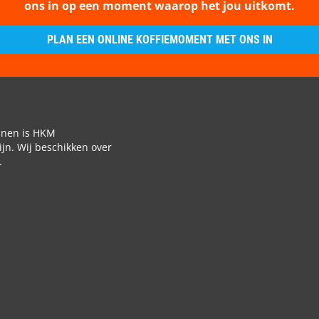
ons in op een moment waarop het jou uitkomt.
PLAN EEN ONLINE KOFFIEMOMENT MET ONS IN
jnen is HKM
jn. Wij beschikken over
.