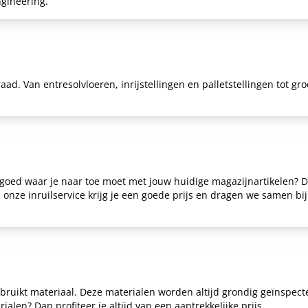
ngineering
.
raad. Van
entresolvloeren
, inrijstellingen en
palletstellingen
tot gr
 goed waar je naar toe moet met jouw huidige magazijnartikelen? D
j
onze
inruilservice
krijg je een goede prijs en dragen we samen bij 
bruikt materiaal
. Deze materialen worden altijd grondig geïnspec
len? Dan profiteer je altijd van een aantrekkelijke prijs.