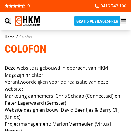
Ga naar de inhoud
9
0416 743 100
GRATIS ADVIESGESPREK
Home
/
Colofon
COLOFON
Deze website is gebouwd in opdracht van HKM
Magazijninrichter.
Verantwoordelijken voor de realisatie van deze
website:
Marketing aannemers: Chris Schaap (
Connectaid
) en
Peter Lagerwaard (
Semster
).
Website design en bouw: David Beentjes & Barry Olij
(
Unloc
).
Projectmanagement: Marlon Vermeulen (
Virtual