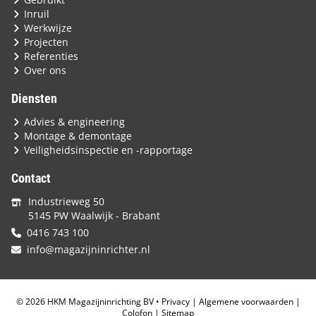
Inruil
Werkwijze
Projecten
Referenties
Over ons
Diensten
Advies & engineering
Montage & demontage
Veiligheidsinspectie en -rapportage
Contact
Industrieweg 50
5145 PW Waalwijk - Brabant
0416 743 100
info@magazijninrichter.nl
© 2026 HKM Magazijninrichting BV •
Privacy
|
Algemene voorwaarden
|
Colofon
|
Sitemap