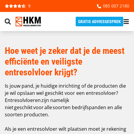
ENTRESOLVLOER
Ga naar de inhoud
9
085 007 2180
Totaal Ontzorgt | 15 Jaar Garantie | Scherpe
Prijs | Nieuw en Gebruikt
GRATIS ADVIESGESPREK
Hoe weet je zeker dat je de meest
efficiënte en veiligste
entresolvloer krijgt?
Is jouw pand, je huidige inrichting of de producten die
je wil opslaan wel geschikt voor een entresolvloer?
Entresolvloeren zijn namelijk
niet geschikt voor alle soorten bedrijfspanden en alle
soorten producten.
Als je een entresolvloer wilt plaatsen moet je rekening