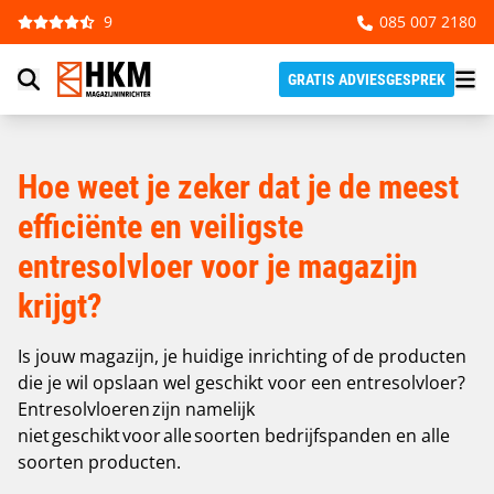
ENTRESOLVLOER MAGAZIJN
Ga naar de inhoud
9
085 007 2180
Totaal Ontzorgt | 15 Jaar Garantie | Scherpe
Prijs | Nieuw en Gebruikt
GRATIS ADVIESGESPREK
Hoe weet je zeker dat je de meest
efficiënte en veiligste
entresolvloer voor je magazijn
krijgt?
Is jouw magazijn, je huidige inrichting of de producten
die je wil opslaan wel geschikt voor een entresolvloer?
Entresolvloeren zijn namelijk
niet geschikt voor alle soorten bedrijfspanden en alle
soorten producten.