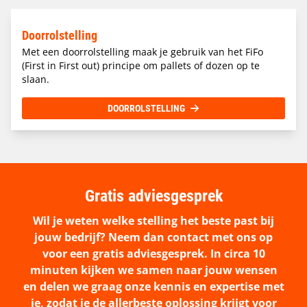
Doorrolstelling
Met een doorrolstelling maak je gebruik van het FiFo
(First in First out) principe om pallets of dozen op te
slaan.
DOORROLSTELLING
Gratis adviesgesprek
Wil je weten welke stelling het beste past bij
jouw bedrijf? Neem dan contact met ons op
voor een gratis adviesgesprek. In circa 10
minuten kijken we samen naar jouw wensen
en delen we graag onze kennis en expertise met
je, zodat je de allerbeste oplossing krijgt voor