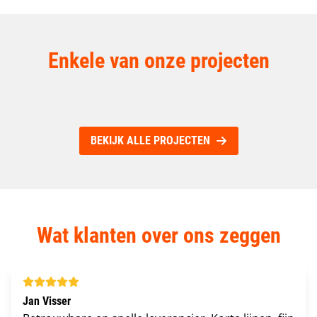
Enkele van onze projecten
REMONDIS SMART INFRA B.V.
BRABO-PACK B.V.
𝗥𝗘𝗠𝗢𝗡𝗗𝗜𝗦 𝘃𝗮𝗻 𝗘𝗶𝗻𝗱𝗵𝗼𝘃𝗲𝗻 𝗻𝗮𝗮𝗿 𝗕𝗼𝘅𝘁𝗲𝗹!
TOP COLD
Ruimtegebrek? Dan maakt slim inrichten het verschil
Top Cold heeft top stellingen
BEKIJK ALLE PROJECTEN
Wat klanten over ons zeggen
Jan Visser