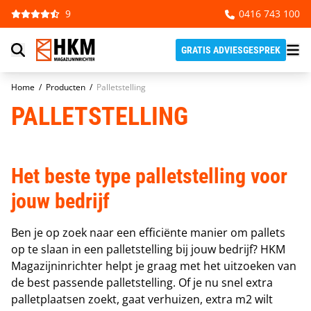
Ga naar de inhoud
9
0416 743 100
GRATIS ADVIESGESPREK
Home
/
Producten
/
Palletstelling
PALLETSTELLING
Het beste type palletstelling voor
jouw bedrijf
Ben je op zoek naar een efficiënte manier om pallets
op te slaan in een palletstelling bij jouw bedrijf? HKM
Magazijninrichter helpt je graag met het uitzoeken van
de best passende palletstelling. Of je nu snel extra
palletplaatsen zoekt, gaat verhuizen, extra m2 wilt