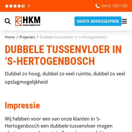
Ga naar de inhoud
9
0416 743 100
GRATIS ADVIESGESPREK
Home
/
Projecten
/
Dubbele tussenvloer in ‘s-Hertogenbosch
DUBBELE TUSSENVLOER IN
‘S-HERTOGENBOSCH
Dubbel zo hoog, dubbel zo veel ruimte, dubbel zo veel
opslagmogelijkheid
Impressie
Wij hebben voor een van onze klanten in ‘s-
Hertogenbosch een dubbele tussenvloer mogen