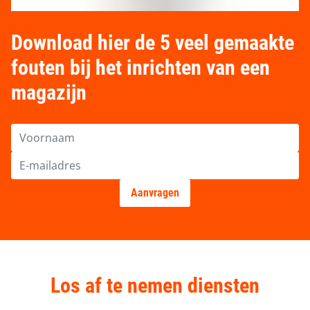
Download hier de 5 veel gemaakte
fouten bij het inrichten van een
magazijn
Los af te nemen diensten
Advies & engineering