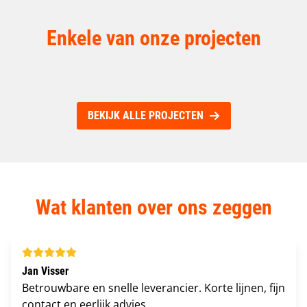
Enkele van onze projecten
REMONDIS SMART INFRA B.V.
BRABO-PACK B.V.
𝗥𝗘𝗠𝗢𝗡𝗗𝗜𝗦 𝘃𝗮𝗻 𝗘𝗶𝗻𝗱𝗵𝗼𝘃𝗲𝗻 𝗻𝗮𝗮𝗿 𝗕𝗼𝘅𝘁𝗲𝗹!
TOP COLD
Ruimtegebrek? Dan maakt slim inrichten het verschil
Top Cold heeft top stellingen
BEKIJK ALLE PROJECTEN
Wat klanten over ons zeggen
Jan Visser
Betrouwbare en snelle leverancier. Korte lijnen, fijn
contact en eerlijk advies.