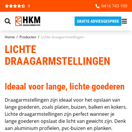
Ga naar de inhoud
9
0416 743 100
GRATIS ADVIESGESPREK
Home
/
Producten
/
Lichte draagarmstellingen
LICHTE
DRAAGARMSTELLINGEN
Ideaal voor lange, lichte goederen
Draagarmstellingen zijn ideaal voor het opslaan van
lange goederen, zoals platen, buizen, balken en kokers.
Lichte draagarmstellingen zijn perfect wanneer je
lange goederen opslaat die licht van gewicht zijn. Denk
aan aluminium profielen, pvc-buizen en planken.