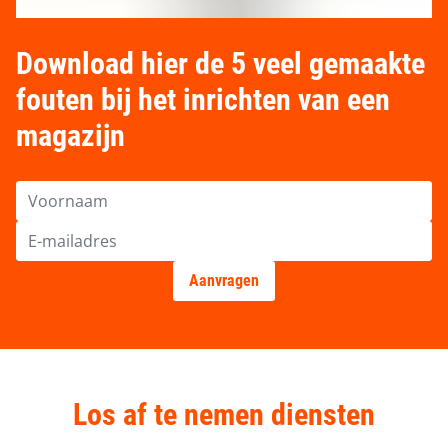
Download hier de 5 veel gemaakte
fouten bij het inrichten van een
magazijn
Los af te nemen diensten
Advies & engineering