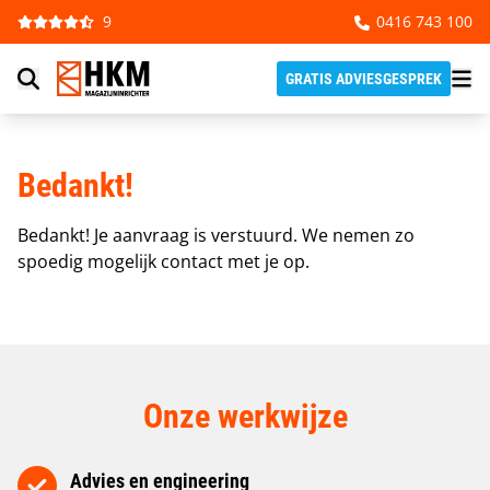
Ga naar de inhoud
9
0416 743 100
GRATIS ADVIESGESPREK
Bedankt!
Bedankt! Je aanvraag is verstuurd. We nemen zo
spoedig mogelijk contact met je op.
Onze werkwijze
Advies en engineering